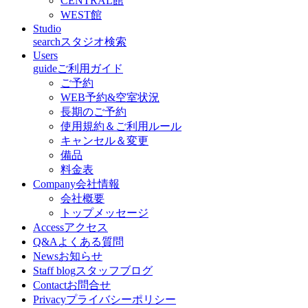
CENTRAL館
WEST館
Studio
search
スタジオ検索
Users
guide
ご利用ガイド
ご予約
WEB予約&空室状況
長期のご予約
使用規約＆ご利用ルール
キャンセル＆変更
備品
料金表
Company
会社情報
会社概要
トップメッセージ
Access
アクセス
Q&A
よくある質問
News
お知らせ
Staff blog
スタッフブログ
Contact
お問合せ
Privacy
プライバシーポリシー