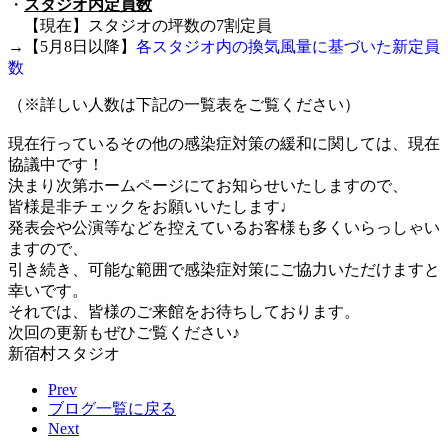
・
スタジオ内定員数
【現在】スタジオの坪数の7割定員
→【5月8日以降】
各スタジオ内の換気風量に基づいた新定員
数
（※詳しい人数は下記の一覧表をご覧ください）
現在行っているその他の感染症対策の緩和に関しては、
現在
協議中です！
決まり次第ホームページにてお知らせいたしますので、
皆様是非チェックをお願いいたします♩
発表会や公演等などを控えているお客様も多くいらっしゃい
ますの
で、
引き続き、可能な範囲で感染症対策にご協力いただけますと
幸いで
す。
それでは、皆様のご来館をお待ちしております。
次回の更新もぜひご覧ください♪
新宿村スタジオ
Prev
ブログ一覧に戻る
Next