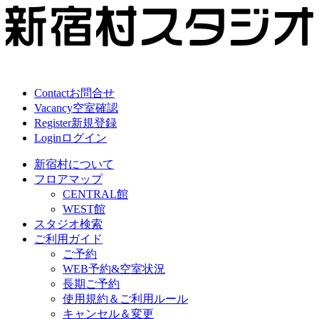
Contact
お問合せ
Vacancy
空室確認
Register
新規登録
Login
ログイン
新宿村について
フロアマップ
CENTRAL館
WEST館
スタジオ検索
ご利用ガイド
ご予約
WEB予約&空室状況
長期ご予約
使用規約＆ご利用ルール
キャンセル＆変更