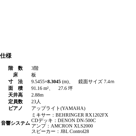
仕様
階 数
3階
床
板
寸 法
9.5455×
8.3045
(m)、 鏡面サイズ 7.4ｍ
面 積
91.16 m²、 27.6 坪
天井高
2.88m
定員数
23人
ピアノ
アップライト(YAMAHA)
ミキサー：BEHRINGER RX1202FX
CDデッキ：DENON DN-500C
音響システム
アンプ：AMCRON XLS2000
スピーカー：JBL Control28