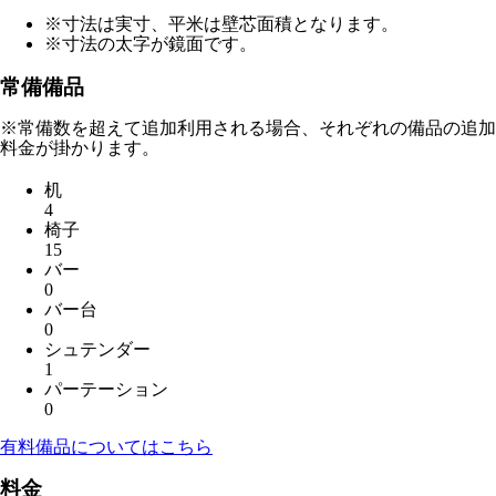
※寸法は実寸、平米は壁芯面積となります。
※寸法の太字が鏡面です。
常備備品
※常備数を超えて追加利用される場合、それぞれの備品の追加
料金が掛かります。
机
4
椅子
15
バー
0
バー台
0
シュテンダー
1
パーテーション
0
有料備品についてはこちら
料金