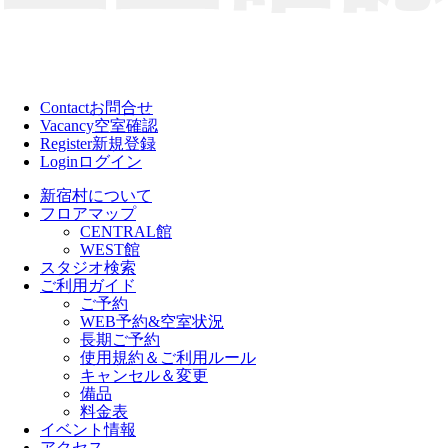
Contact
お問合せ
Vacancy
空室確認
Register
新規登録
Login
ログイン
新宿村について
フロアマップ
CENTRAL館
WEST館
スタジオ検索
ご利用ガイド
ご予約
WEB予約&空室状況
長期ご予約
使用規約＆ご利用ルール
キャンセル＆変更
備品
料金表
イベント情報
アクセス