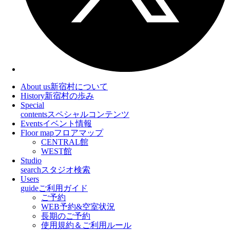
About us
新宿村について
History
新宿村の歩み
Special
contents
スペシャルコンテンツ
Events
イベント情報
Floor map
フロアマップ
CENTRAL館
WEST館
Studio
search
スタジオ検索
Users
guide
ご利用ガイド
ご予約
WEB予約&空室状況
長期のご予約
使用規約＆ご利用ルール