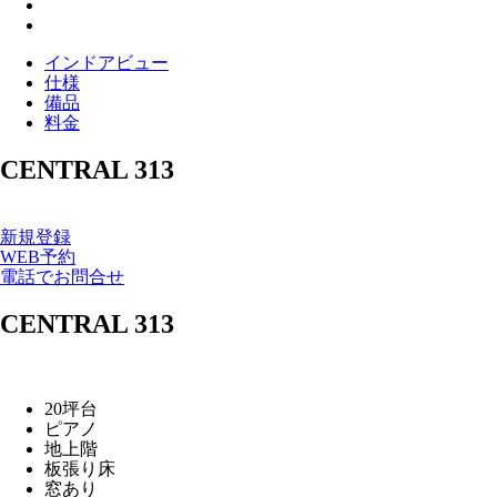
インドアビュー
仕様
備品
料金
CENTRAL 313
新規登録
WEB予約
電話でお問合せ
CENTRAL
313
20坪台
ピアノ
地上階
板張り床
窓あり